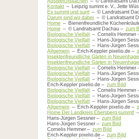
Ausgleichsflächen
– © Landratsamt Da
Kontakt
– Leipzig summt e. V., Jette Wü
Es summt und surrt
– © Landratsamt Da
Darum sind wir dabei
– © Landratsamt 
Home
– Bienenfreundliche Küchenkräut
Home
– © Landratsamt Dachau –
zum B
Biologische Vielfalt
– Cornelis Hemmer
Biologische Vielfalt
– Hans-Jürgen Sess
Biologische Vielfalt
– Hans-Jürgen Sess
Allgemein
– Erich-Keppler pixelio.de –
Insektenfreundliche Gärten in Neuenhag
Insektenfreundliche Gärten in Neuenhag
Biologische Vielfalt
– Cornelis Hemmer
Biologische Vielfalt
– Hans-Jürgen Sess
Biologische Vielfalt
– Hans-Jürgen Sess
Erich-Keppler pixelio.de –
zum Bild
Biologische Vielfalt
– Cornelis Hemmer
Biologische Vielfalt
– Hans-Jürgen Sess
Biologische Vielfalt
– Hans-Jürgen Sess
Allgemein
– Erich-Keppler pixelio.de –
Home Der Landkreis Ebersberg summt!
–
Hans-Jürgen Sessner –
zum Bild
Hans-Jürgen Sessner –
zum Bild
Cornelis Hemmer –
zum Bild
Erich-Keppler pixelio.de –
zum Bild