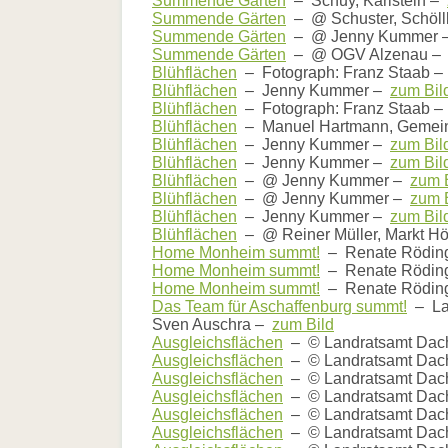
Summende Gärten
– Schuy, Karlstein –
Literatur
Summende Gärten
– @ Schuster, Schöll
Links
Summende Gärten
– @ Jenny Kummer
Summende Gärten
– @ OGV Alzenau 
Bienenfreundlich
Blühflächen
– Fotograph: Franz Staab 
Gärtnern
Blühflächen
– Jenny Kummer –
zum Bil
Allgemein
Blühflächen
– Fotograph: Franz Staab 
Links
Blühflächen
– Manuel Hartmann, Gemei
Blühflächen
– Jenny Kummer –
zum Bil
Biologische
Blühflächen
– Jenny Kummer –
zum Bil
Vielfalt
Blühflächen
– @ Jenny Kummer –
zum 
Blühflächen
– @ Jenny Kummer –
zum 
Blühflächen
– Jenny Kummer –
zum Bil
Blühflächen
– @ Reiner Müller, Markt 
Home Monheim summt!
– Renate Rödin
Home Monheim summt!
– Renate Rödin
Home Monheim summt!
– Renate Rödin
Das Team für Aschaffenburg summt!
– La
Sven Auschra –
zum Bild
Ausgleichsflächen
– © Landratsamt Da
Ausgleichsflächen
– © Landratsamt Da
Ausgleichsflächen
– © Landratsamt Da
Ausgleichsflächen
– © Landratsamt Da
Ausgleichsflächen
– © Landratsamt Da
Ausgleichsflächen
– © Landratsamt Da