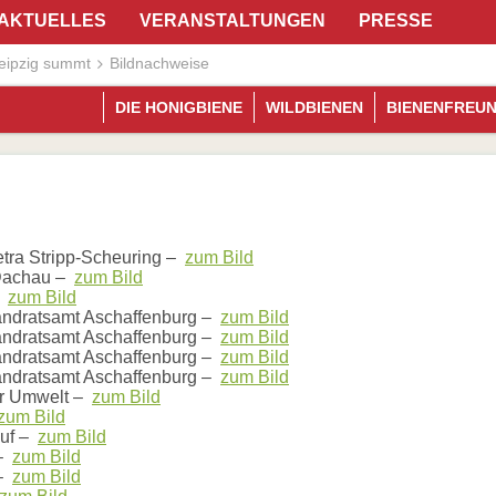
Navig
AKTUELLES
VERANSTALTUNGEN
PRESSE
übers
eipzig summt
Bildnachweise
DIE HONIGBIENE
WILDBIENEN
BIENENFREU
ra Stripp-Scheuring –
zum Bild
Dachau –
zum Bild
–
zum Bild
ndratsamt Aschaffenburg –
zum Bild
ndratsamt Aschaffenburg –
zum Bild
ndratsamt Aschaffenburg –
zum Bild
ndratsamt Aschaffenburg –
zum Bild
ür Umwelt –
zum Bild
zum Bild
auf –
zum Bild
 –
zum Bild
 –
zum Bild