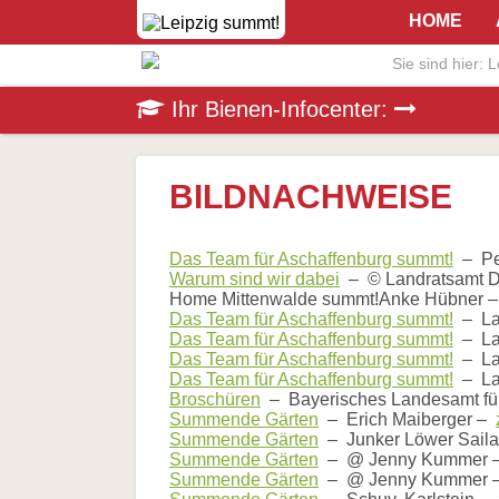
Navigation
Home
HOME
überspringen
Aktuelles
Veranstaltungen
Sie sind hier:
L
Presse
Pressematerial/Downloads
Navigation
Die
Ihr Bienen-Infocenter:
Pressestimmen
überspringen
Honigbiene
Bestäubungsfunktion
Bienensterben
/
BILDNACHWEISE
More
than
honey
Das Team für Aschaffenburg summt!
– Pet
Wesensgemäße
Warum sind wir dabei
– © Landratsamt 
Bienenhaltung
Home Mittenwalde summt!Anke Hübner 
Stadtimkerei
Das Team für Aschaffenburg summt!
– La
Literatur
Das Team für Aschaffenburg summt!
– La
Links
Das Team für Aschaffenburg summt!
– La
Wildbienen
Das Team für Aschaffenburg summt!
– La
Wildbienenarten
Broschüren
– Bayerisches Landesamt f
Bestäubungsfunktion
Summende Gärten
– Erich Maiberger –
Gefährdung
Summende Gärten
– Junker Löwer Sail
Schutz
Summende Gärten
– @ Jenny Kummer
und
Summende Gärten
– @ Jenny Kummer
Hilfe