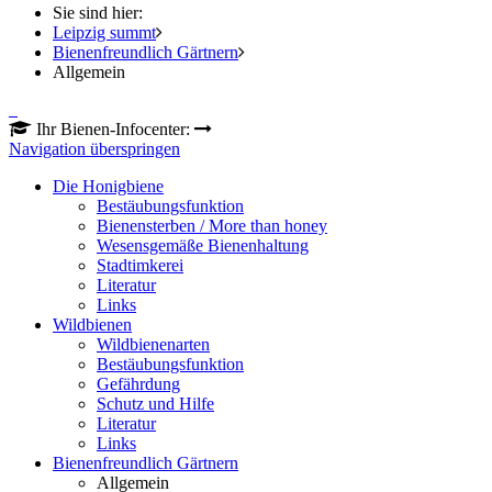
Sie sind hier:
Leipzig summt
Bienenfreundlich Gärtnern
Allgemein
Ihr Bienen-Infocenter:
Navigation überspringen
Die Honigbiene
Bestäubungsfunktion
Bienensterben / More than honey
Wesensgemäße Bienenhaltung
Stadtimkerei
Literatur
Links
Wildbienen
Wildbienenarten
Bestäubungsfunktion
Gefährdung
Schutz und Hilfe
Literatur
Links
Bienenfreundlich Gärtnern
Allgemein