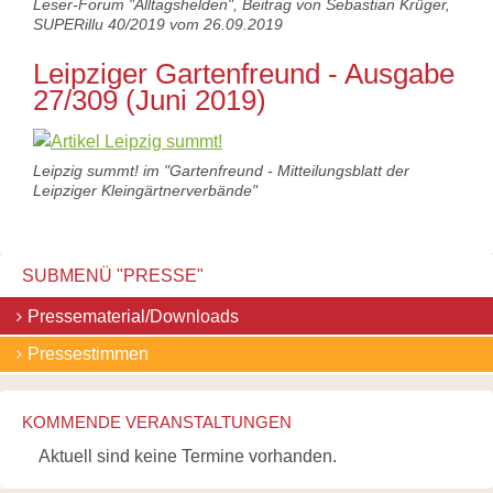
Leser-Forum "Alltagshelden", Beitrag von Sebastian Krüger,
Links
SUPERillu 40/2019 vom 26.09.2019
Wildbienen
Wildbienenarten
Leipziger Gartenfreund - Ausgabe
Bestäubungsfunktion
27/309 (Juni 2019)
Gefährdung
Schutz
und
Hilfe
Leipzig summt! im "Gartenfreund - Mitteilungsblatt der
Literatur
Leipziger Kleingärtnerverbände"
Links
Bienenfreundlich
Gärtnern
SUBMENÜ "
PRESSE
"
Allgemein
Links
Navigation
Pressematerial/Downloads
überspringen
Biologische
Vielfalt
Pressestimmen
KOMMENDE VERANSTALTUNGEN
Aktuell sind keine Termine vorhanden.