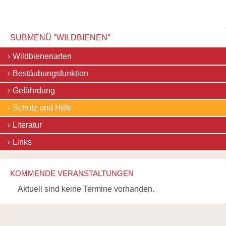
Links
Wildbienen
Wildbienenarten
SUBMENÜ "WILDBIENEN"
Bestäubungsfunktion
Gefährdung
Navigation
Wildbienenarten
Schutz
überspringen
und
Bestäubungsfunktion
Hilfe
Literatur
Gefährdung
Links
Schutz und Hilfe
Bienenfreundlich
Gärtnern
Literatur
Allgemein
Links
Links
Biologische
Vielfalt
KOMMENDE VERANSTALTUNGEN
Aktuell sind keine Termine vorhanden.